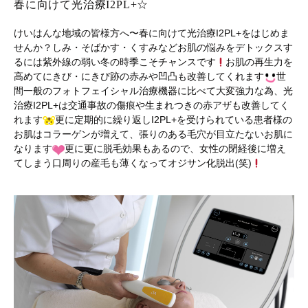
春に向けて光治療I2PL+☆
けいはんな地域の皆様方へ〜春に向けて光治療I2PL+をはじめま
せんか？しみ・そばかす・くすみなどお肌の悩みをデトックスす
るには紫外線の弱い冬の時季こそチャンスです
お肌の再生力を
高めてにきび・にきび跡の赤みや凹凸も改善してくれます
世
間一般のフォトフェイシャル治療機器に比べて大変強力な為、光
治療I2PL+は交通事故の傷痕や生まれつきの赤アザも改善してく
れます
更に定期的に繰り返しI2PL+を受けられている患者様の
お肌はコラーゲンが増えて、張りのある毛穴が目立たないお肌に
なります
更に更に脱毛効果もあるので、女性の閉経後に増え
てしまう口周りの産毛も薄くなってオジサン化脱出(笑)