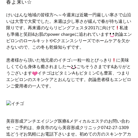
春よ来い☆
けいはんな地域の皆様方へ～今週末は近畿一円厳しい寒さで山沿
いは大雪で大変でした。来週は少し寒さが緩んで春が待ち遠しい
限りです。再来週のならリビングフェスタ2017に向けて
私達
も準備と笑顔&お肌のpower chargeに追われています
勿論エン
ビロンのロールキットやCクエンスシリーズでホームケアを欠か
さないので、この冬も乾燥知らずです。
患者様から頂いた地元産のイチゴ↓一粒一粒とびっきり
に美味
しくて心も身体も癒されました〜
ごちそうさまです&ありがと
うございます
イチゴはビタミンAもビタミンCも豊富、つまり
エンビロンのスキンケアとおんなじです。勿論患者様もエンビロ
ンご愛用者の一人です。
美容形成アンチエイジング医療&メディカルエステのお問い合わ
せ・ご予約は、奈良市のなら美容形成クリニック0742-27-1309
迄どうぞお気軽にお電話下さいませ。初めての方のスキンケアカ