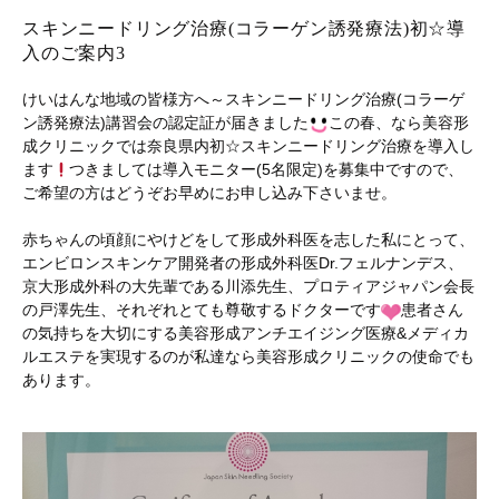
スキンニードリング治療(コラーゲン誘発療法)初☆導
入のご案内3
けいはんな地域の皆様方へ～スキンニードリング治療(コラーゲ
ン誘発療法)講習会の認定証が届きました
この春、なら美容形
成クリニックでは奈良県内初☆スキンニードリング治療を導入し
ます
つきましては導入モニター(5名限定)を募集中ですので、
ご希望の方はどうぞお早めにお申し込み下さいませ。
赤ちゃんの頃顔にやけどをして形成外科医を志した私にとって、
エンビロンスキンケア開発者の形成外科医Dr.フェルナンデス、
京大形成外科の大先輩である川添先生、プロティアジャパン会長
の戸澤先生、それぞれとても尊敬するドクターです
患者さん
の気持ちを大切にする美容形成アンチエイジング医療&メディカ
ルエステを実現するのが私達なら美容形成クリニックの使命でも
あります。