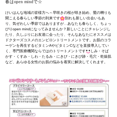
春はopen mindで☆
けいはんな地域の皆様方へ～早咲きの桜が咲き始め、鶯の囀りも
聞こえる春らしい季節の到来です
別れも新しい出会いもあ
り、気ぜわしい季節ではありますが…あなたも春らしく、ちょっ
ぴりopen mindになってみませんか？新しいことにチャレンジし
たり、久しぶりにお友達に会ったり、そんなあなたにオススメは
ドクターズコスメのエンビロントリートメントです。お肌のコラ
ーゲンを再生するビタミンAやビタミンCなどを直接導入してい
く、専門医療機関ならではのトリートメントです
しみ・そば
かす・くすみ・しわ・たるみ・にきび・にきび跡・毛穴・乾燥肌
など、あらゆる女性のお肌の悩みを着実に解決してくれます。