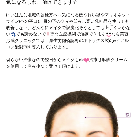
気になるしわ、治療できます☆
けいはんな地域の皆様方へ～気になるほうれい線やマリオネット
ライン(への字口)、目の下のクマや凹み…高い化粧品を使っても
改善しない、どんなにメイクで誤魔化そうとしても上手くいかな
い
でも諦めないで
専門医療機関で治療できます
なら美容
形成クリニックでは、厚生労働省認可のボトックス製剤&ヒアル
ロン酸製剤を導入しております。
切らない治療なので翌日からメイクもok
治療は麻酔クリーム
を使用して痛み少なく受けて頂けます。