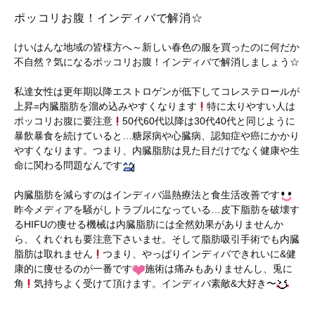
ポッコリお腹！インディバで解消☆
けいはんな地域の皆様方へ～新しい春色の服を買ったのに何だか
不自然？気になるポッコリお腹！インディバで解消しましょう☆
私達女性は更年期以降エストロゲンが低下してコレステロールが
上昇=内臓脂肪を溜め込みやすくなります
特に太りやすい人は
ポッコリお腹に要注意
50代60代以降は30代40代と同じように
暴飲暴食を続けていると…糖尿病や心臓病、認知症や癌にかかり
やすくなります。つまり、内臓脂肪は見た目だけでなく健康や生
命に関わる問題なんです
内臓脂肪を減らすのはインディバ温熱療法と食生活改善です
昨今メディアを騒がしトラブルになっている…皮下脂肪を破壊す
るHIFUの痩せる機械は内臓脂肪には全然効果がありませんか
ら、くれぐれも要注意下さいませ。そして脂肪吸引手術でも内臓
脂肪は取れません
つまり、やっぱりインディバできれいに&健
康的に痩せるのが一番です
施術は痛みもありませんし、兎に
角
気持ちよく受けて頂けます。インディバ素敵&大好き〜