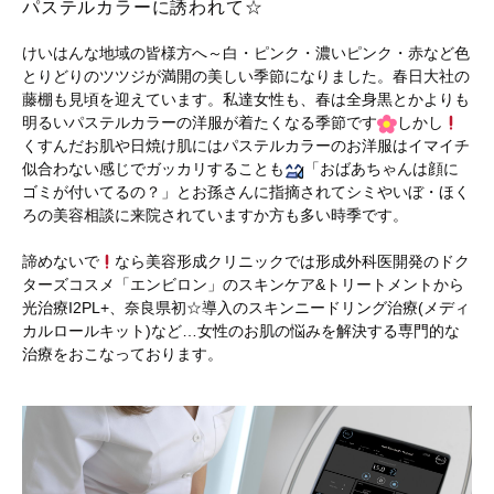
パステルカラーに誘われて☆
けいはんな地域の皆様方へ～白・ピンク・濃いピンク・赤など色
とりどりのツツジが満開の美しい季節になりました。春日大社の
藤棚も見頃を迎えています。私達女性も、春は全身黒とかよりも
明るいパステルカラーの洋服が着たくなる季節です
しかし
くすんだお肌や日焼け肌にはパステルカラーのお洋服はイマイチ
似合わない感じでガッカリすることも
「おばあちゃんは顔に
ゴミが付いてるの？」とお孫さんに指摘されてシミやいぼ・ほく
ろの美容相談に来院されていますか方も多い時季です。
諦めないで
なら美容形成クリニックでは形成外科医開発のドク
ターズコスメ「エンビロン」のスキンケア&トリートメントから
光治療I2PL+、奈良県初☆導入のスキンニードリング治療(メディ
カルロールキット)など…女性のお肌の悩みを解決する専門的な
治療をおこなっております。