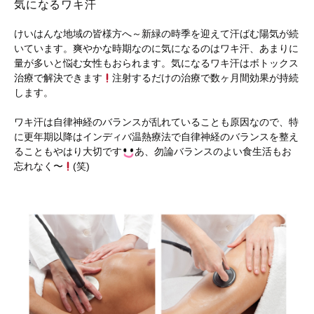
気になるワキ汗
けいはんな地域の皆様方へ～新緑の時季を迎えて汗ばむ陽気が続
いています。爽やかな時期なのに気になるのはワキ汗、あまりに
量が多いと悩む女性もおられます。気になるワキ汗はボトックス
治療で解決できます
注射するだけの治療で数ヶ月間効果が持続
します。
ワキ汗は自律神経のバランスが乱れていることも原因なので、特
に更年期以降はインディバ温熱療法で自律神経のバランスを整え
ることもやはり大切です
あ、勿論バランスのよい食生活もお
忘れなく〜
(笑)