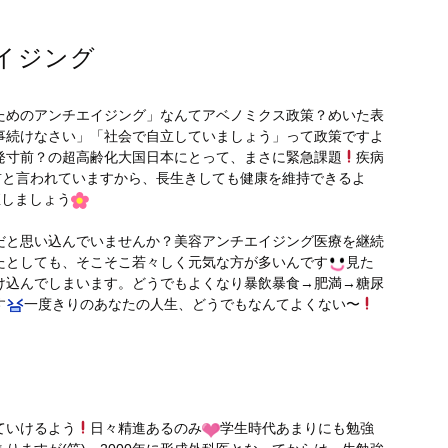
イジング
ためのアンチエイジング」なんてアベノミクス政策？めいた表
事続けなさい」「社会で自立していましょう」って政策ですよ
発寸前？の超高齢化大国日本にとって、まさに緊急課題
疾病
前と言われていますから、長生きしても健康を維持できるよ
直しましょう
だと思い込んでいませんか？美容アンチエイジング医療を継続
たとしても、そこそこ若々しく元気な方が多いんです
見た
け込んでしまいます。どうでもよくなり暴飲暴食→肥満→糖尿
す
一度きりのあなたの人生、どうでもなんてよくない〜
ていけるよう
日々精進あるのみ
学生時代あまりにも勉強