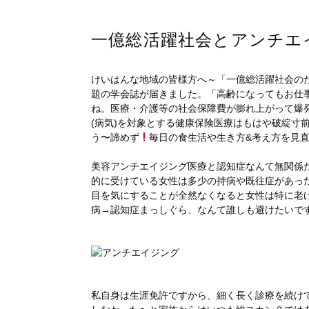
一億総活躍社会とアンチエ
けいはんな地域の皆様方へ～「一億総活躍社会の
題の学会誌が届きました。「高齢になってもお仕
ね。医療・介護等の社会保障費が膨れ上がって爆
(病気)を対象とする健康保険医療はもはや破綻寸
う〜諦めず
毎日の食生活や生き方&考え方を見
美容アンチエイジング医療と認知症なんて無関係
的に受けている女性は多少の持病や既往症があっ
目を気にすることが全然なくなると女性は特に老
病→認知症まっしぐら、なんて誰しも避けたいで
私自身は生涯免許ですから、細く長く診療を続け