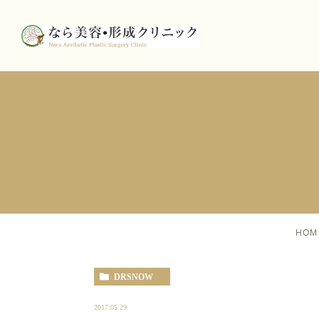
HOM
DRSNOW
2017.05.29