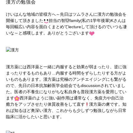
漢方の勉強会
けいはんな地域の皆様方へ～先日はツムラさんに漢方の勉強会を
開催して頂きました
担当の智辯family(私の1学年後輩)Kさんは
毎回幅広い内容を面白くまとめてlectureして頂けるのでいつも凄
いな～と感嘆します。ありがとうございます
漢方薬には西洋薬と一緒に内服すると効果が弱まったり、逆に強
まったりするものもあり…内服する時間をずらしたりする方がよ
いものもあります。漢方薬は究極のアンチエイジングにも繋がる
ので、先日の日本抗加齢医学会総会でもdiscussionされていまし
た。医者の不養生になりがちな私自身も普段漢方薬を愛用してい
ます
西洋薬のように強い副作用は通常なく、免疫力や自己治
癒力をアップさせたり体質改善をして直す
漢方薬の虜です。知
れば知るほど奥深い漢方、これからも少しずつ勉強しながら日常
臨床に活かしたいと思います。