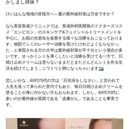
かしまし姉妹？
けいはんな地域の皆様方へ～夏の紫外線対策は万全ですか？
なら美容形成クリニックでは、形成外科医開発のドクターズコス
メ「エンビロン」のスキンケア&フェイシャルトリートメントを
中心に、お肌の光老化を改善する様々な治療をおこなっておりま
す。他院でシミのレーザー治療を受けたけれどよくならなかっ
た…と来院される方の大半は紫外線対策が不十分という場合が多
いです。せっかくシミを薄くしたいと治療を受けてる一方で、日
焼け止めクリームは塗らないままだとまたどんどんシミを作る生
活を続けてしまう…ニワトリと卵になっちゃいます
悲しいかな…60代70代の方は「日光浴をしなさい」と言われて
人生を送って来られた世代でもあり、毎日日焼け止めクリームを
塗ることが身に付かない方もおられます。しかし、60代70代に
多いのが紫外線が原因である「皮膚がん」であることも事実で
す。