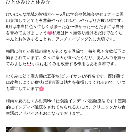
ひと休みひと休み☆
けいはんな地域の皆様方へ～6月は学会や勉強会やセミナーに沢
山参加してとても有意義やったけれど…やっぱりお疲れ様です。
6月は本当に色々忙しく頑張ったな〜偉かった〜とたまには自分
を誉めてあげましょう
私達は日々頑張り続けるだけでなくち
ゃんとお休みすることも、アンチエイジング的に大切です。
梅雨は何だか胃腸の働きが鈍くなる季節で、毎年私も食欲低下に
悩まされています。久々に寒天が食べたくなり、あんみつを買っ
てみました
小豆はむくみを改善する作用もある食材です。
むくみに効く漢方薬は五苓散(ゴレイサン)が有名です。西洋薬で
は改善しにくい症状に漢方薬は効力を発揮してくれるので、いつ
も重宝しています
梅雨や夏のむくみ対策No.1は勿論インディバ温熱療法です
定期
的にインディバ通院をされておられる方には、クリニックから食
生活のアドバイスもおこなっております。