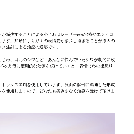
ンが減少することによる小じわはレーザー&光治療やエンビロ
します。加齢により顔面の表情筋が緊張し過ぎることが原因の
クス注射による治療の適応です。
しじわ、口元のシワなど…あんなに悩んでいたシワが劇的に改
-6ヶ月毎に定期的な治療を続けていくと…表情じわの後戻り
ボトックス製剤を使用しています。顔面の解剖に精通した形成
ムを使用しますので、どなたも痛み少なく治療を受けて頂けま