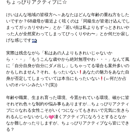
ちょっぴりアクティブに☆
けいはんな地域の皆様方へ～あなたはどんな年齢の重ね方をした
いですか？68歳母が最近よく呟くのは「同級生が皆老け込んでし
まってガッカリやわ〜」とか「若い頃は私よりもずっときれいや
った人が全然変わってしまってびっくりやわ〜」とか何だか寂し
げな感じです
実際は残念ながら「私はあの人よりもきれいじゃないか
ら・・・」「もうこんな歳やから絶対無理やわ・・・」なんて風
に「自分自身が自分にダメ出し」しちゃってる場合も案外多いの
かもしれません？それ、もったいない
あなたの魅力をあなた自
身が否定してしまっていては本当にもったいない
(←何だか占
いのオバハンみたい？(笑))
年齢や職業、生まれ育った環境、今置かれている環境、確かに皆
それぞれ色々な制約や悩み事もありますが…ちょっぴりアクティ
ブに☆なれる女性こそがいくつになってもきれいで元気に生きら
れるんじゃないかしら
凄くアクティブになろうとするとなか
なか難しかったりしますが、ちょっぴりアクティブなら皆にでき
る？