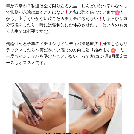
幸か不幸か？私達は全て限りある人生、しんどいな〜辛いな〜っ
て状態が永遠に続くことはない
と私は強く信じています
だ
から、上手くいかない時こそカチカチに考えない
ちょっぴり気
分転換をしたり、時には強制的にお休みさせたり、というのも長
く人生では必要です
勿論悩める子羊のイチオシはインディバ温熱療法
身体も心もリ
ラックスしたら〜何だかよい感じの方向に廻り始めます
まだ
一度もインディバを受けたことがない、って方には7月8月限定コ
ースもオススメです。