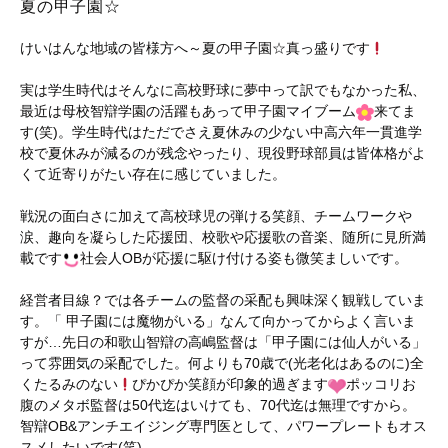
夏の甲子園☆
けいはんな地域の皆様方へ～夏の甲子園☆真っ盛りです
実は学生時代はそんなに高校野球に夢中って訳でもなかった私、
最近は母校智辯学園の活躍もあって甲子園マイブーム
来てま
す(笑)。学生時代はただでさえ夏休みの少ない中高六年一貫進学
校で夏休みが減るのが残念やったり、現役野球部員は皆体格がよ
くて近寄りがたい存在に感じていました。
戦況の面白さに加えて高校球児の弾ける笑顔、チームワークや
涙、趣向を凝らした応援団、校歌や応援歌の音楽、随所に見所満
載です
社会人OBが応援に駆け付ける姿も微笑ましいです。
経営者目線？では各チームの監督の采配も興味深く観戦していま
す。「 甲子園には魔物がいる」なんて向かってからよく言いま
すが…先日の和歌山智辯の高嶋監督は「甲子園には仙人がいる」
って雰囲気の采配でした。何よりも70歳で(光老化はあるのに)全
くたるみのない
ぴかぴか笑顔が印象的過ぎます
ポッコリお
腹のメタボ監督は50代迄はいけても、70代迄は無理ですから。
智辯OB&アンチエイジング専門医として、パワープレートもオス
スメしたいです(笑)。