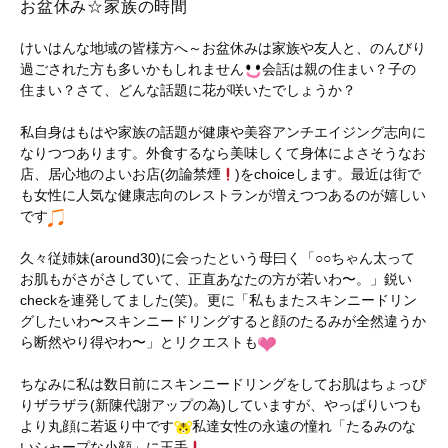
お盆休み☆家族の時間
けいはんな地域の皆様方へ～お盆休みは家族や友人と、のんびり
過ごされた方も多いかもしれません
会話は親の住まい？子の
住まい？さて、どんな話題に花が咲いたでしょうか？
私自身はもはや家族の話題が健康や美容アンチエイジング志向に
なりつつあります。外食するなら美味しくて身体によさそうなお
店、居心地のよいお店(勿論禁煙
)をchoiceします。最近は街で
も女性に人気な健康志向のレストランが増えつつあるのが嬉しい
です
久々従姉妹(around30)に会ったという母曰く「○○ちゃん太って
お肌もがさがさしていて、正直あなたの方が若いわ〜。」鋭い
checkを連発してました(笑)。更に「私もまたスキンニードリン
グしたいわ〜スキンニードリングすると顔のたるみが全然違うか
ら断然やり得やわ〜」とリクエストも
ちなみに私は数日前にスキンニードリングをしてお肌はちょっぴ
りザラザラ(新陳代謝アップの為)していますが、やっぱりいつも
より丸顔に若返り中です
私達女性の永遠の憧れ「たるみのな
いシャープな小顔」に王手