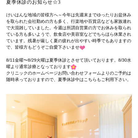
夏季休診のお知らせ☆3
けいはんな地域の皆様方へ～今年は先週末までゆったりお盆休み
を取られた会社勤めの方も多く、行楽地や百貨店なども家族連れ
で大混雑していました。今週は所謂自営業の方でお休みを取られ
ている方も多いようで、飲食店や美容室などでちらほら休業され
ています。残暑が厳しく夏の疲れが出やすい時季でもありますの
で、皆様方もどうぞご自愛下さいませ
8/11金曜〜8/29火曜は夏季休診とさせて頂いております。8/30水
曜より通常診療となっております
クリニックのホームページお問い合わせフォームよりのご予約は
随時承っておりますので、夏季休診中はこちらもご利用下さい。