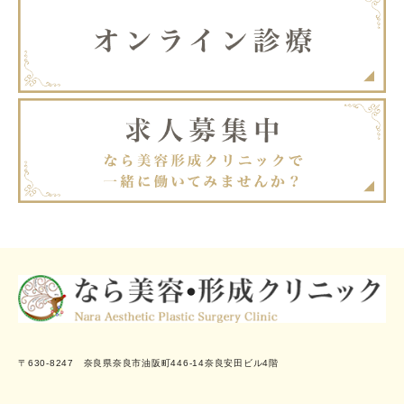
〒630-8247 奈良県奈良市油阪町446-14奈良安田ビル4階