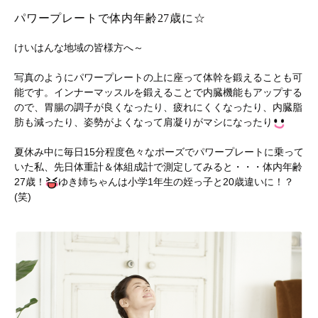
パワープレートで体内年齢27歳に☆
けいはんな地域の皆様方へ～
写真のようにパワープレートの上に座って体幹を鍛えることも可
能です。インナーマッスルを鍛えることで内臓機能もアップする
ので、胃腸の調子が良くなったり、疲れにくくなったり、内臓脂
肪も減ったり、姿勢がよくなって肩凝りがマシになったり
夏休み中に毎日15分程度色々なポーズでパワープレートに乗って
いた私、先日体重計＆体組成計で測定してみると・・・体内年齢
27歳！
ゆき姉ちゃんは小学1年生の姪っ子と20歳違いに！？
(笑)