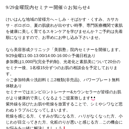
9/29金曜院内セミナー開催☆お知らせ4
けいはんな地域の皆様方へ～しみ・そばかす・くすみ、カサカ
サ・ボロボロ、夏の肌疲れが出やすい時季、専門医療機関で素肌
を健康に美しく育てるスキンケアを学びませんか？ご予約は先着
順になりますので、お早めにお申し込み下さいませ。
なら美容形成クリニック「美肌塾」院内セミナーを開催します。
9/29金曜11:00-13:00/14:00-16:00☆予備日程あり
参加費は1,000円(完全予約制)、光老化と素肌美について20分の
セミナー後、1名様15分ずつのお肌の相談会を予定しておりま
す。
☆ご参加特典☆洗顔料ミニ2種類(非売品)、パワープレート無料
体験あり
セミナーではエンビロントレーナー&カウンセラーが皆様のお肌
がより健康的で美しくなるようご提案致します
紫外線を浴びたお肌や乾燥を放置することで、シミやシワなど思
わぬトラブルになってしまいます。
乾燥を感じる方、くすみが気になる方、ハリがなくなった方、小
じわが目立ってきた方、化粧のりが悪いと感じる方…この機会に
お悩みを一緒に解決しましょう