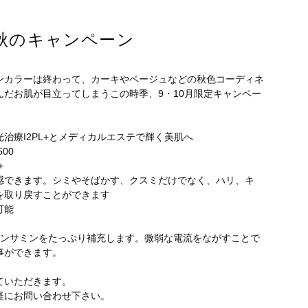
L+秋のキャンペーン
ンカラーは終わって、カーキやベージュなどの秋色コーディネ
だお肌が目立ってしまうこの時季、9・10月限定キャンペー
治療I2PL+とメディカルエステで輝く美肌へ
00
+
感できます。シミやそばかす、クスミだけでなく、ハリ、キ
を取り戻すことができます
可能
ランサミンをたっぷり補充します。微弱な電流をながすことで
事ができます。
ていただきます。
軽にお問い合わせ下さい。