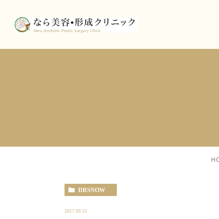
H
DRSNOW
2017.09.15