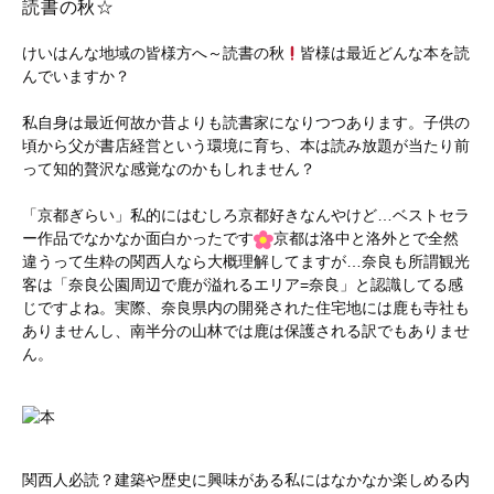
読書の秋☆
けいはんな地域の皆様方へ～読書の秋
皆様は最近どんな本を読
んでいますか？
私自身は最近何故か昔よりも読書家になりつつあります。子供の
頃から父が書店経営という環境に育ち、本は読み放題が当たり前
って知的贅沢な感覚なのかもしれません？
「京都ぎらい」私的にはむしろ京都好きなんやけど…ベストセラ
ー作品でなかなか面白かったです
京都は洛中と洛外とで全然
違うって生粋の関西人なら大概理解してますが…奈良も所謂観光
客は「奈良公園周辺で鹿が溢れるエリア=奈良」と認識してる感
じですよね。実際、奈良県内の開発された住宅地には鹿も寺社も
ありませんし、南半分の山林では鹿は保護される訳でもありませ
ん。
関西人必読？建築や歴史に興味がある私にはなかなか楽しめる内