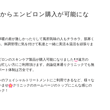
Pからエンビロン購入が可能にな
寒暖の差が激しかったりして風邪気味の人もチラホラ、肌寒く
)。体調管理に気を付けて私達と一緒に美活＆温活を頑張りま
ビロンのスキンケア製品が購入可能になりました
遠方の
お忙しい方にご利用頂けます。勿論従来通りクリニックでも無
ポート体制は万全です。
ンのフェイシャルトリートメントにご利用できるなど、様々な
いませ
クリニックのホームページのトップにこんな感じの
ック！