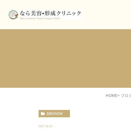
HOME
ブロ
DRSNOW
2017.10.14