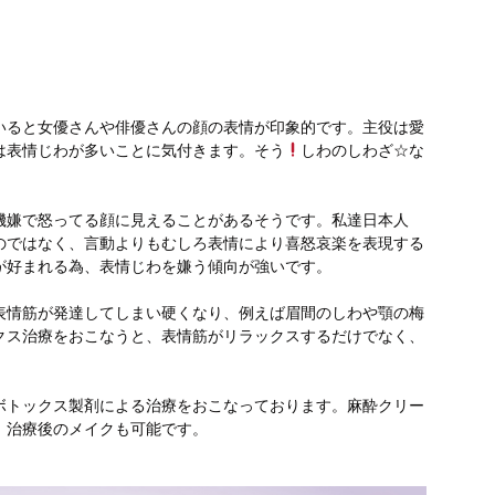
いると女優さんや俳優さんの顔の表情が印象的です。主役は愛
は表情じわが多いことに気付きます。そう
しわのしわざ☆な
機嫌で怒ってる顔に見えることがあるそうです。私達日本人
のではなく、言動よりもむしろ表情により喜怒哀楽を表現する
が好まれる為、表情じわを嫌う傾向が強いです。
表情筋が発達してしまい硬くなり、例えば眉間のしわや顎の梅
クス治療をおこなうと、表情筋がリラックスするだけでなく、
ボトックス製剤による治療をおこなっております。麻酔クリー
。治療後のメイクも可能です。