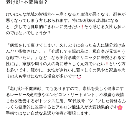
老け顔=不健康顔？
けいはんな地域の皆様方へ～寒くなると血流が悪くなり、顔色が
悪くなってしまう方もおられます。特に50代60代以降になる
と、少しでも健康的にきれいに見せたい
そう感じる女性も多い
のではないでしょうか？
「病気をして痩せてしまい、久しぶりに会った友人に随分老け込
んだと指摘された。」「介護してる親の為に、私自身が元気そう
な顔でいたい。」など…なら美容形成クリニックに来院される女
性には、家族や周りの人の為に若々しく元気でいたい
という方
も多いです。確かに、女性がきれいに若々しく元気やと家族や周
りの人も幸せになれる場合が多いです
「老け顔=不健康顔」でもありますので、素肌を美しく健康にす
るレーザー&光治療やエンビロントリートメント、不機嫌な表情
じわを改善するボトックス注射、50代以降ゴツゴツした骨格をふ
っくら健康的に改善するヒアルロン酸注入が大変効果的です
手術ではない自然な若返り治療が実現します。