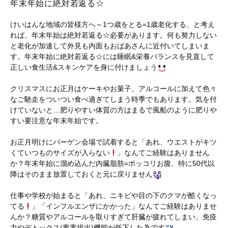
年末年始に絶対若返る☆
けいはんな地域の皆様方へ～1つ歳をとる=1歳老化する、と考え
れば、年末年始は絶対若返る☆必要があります。何も努力しない
と老化が加速して外見も内面もおばあさんに近付いてしまいま
す。年末年始に絶対若返る☆には睡眠&栄養バランスを見直して
正しい食生活&スキンケアを身に付けましょう
クリスマスにお正月はケーキやお菓子、アルコールに加えて色々
なご馳走をついつい食べ過ぎてしまう時季でもあります。気を付
けていないと…肥りやすい体質の方はまるで風船のように肥りや
すい要注意な年末年始です。
お正月明けにバーゲン会場で試着すると「あれ、ウエストがキツ
くていつものサイズが入らない
」なんてご経験はありません
か？年末年始に溜め込んだ内臓脂肪=ポッコリお腹、特に50代以
降はそのまま放置しておくと元に戻りません
仕事や学校が始まると「あれ、ニキビや目の下のクマが酷くなっ
てる
」「インフルエンザにかかった」なんてご経験はありませ
んか？糖質やアルコールを取りすぎて肝臓が疲れてしまい、免疫
力やデトックス(毒素排出)機能が低下した為です