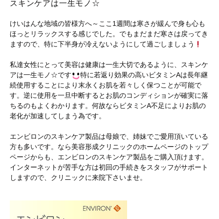
スキンケアは一生モノ☆
けいはんな地域の皆様方へ～ここ1週間は寒さが緩んで身も心も
ほっとリラックスする感じでした。でもまだまだ寒さは戻ってき
ますので、特に下半身が冷えないようにして過ごしましょう
私達女性にとって美容は健康は一生大切であるように、スキンケ
アは一生モノ☆です
特に若返り効果の高いビタミンAは長年継
続使用することにより末永くお肌を若々しく保つことが可能で
す。逆に使用を一旦中断するとお肌のコンディションが確実に落
ちるのもよくわかります。何故ならビタミンA不足によりお肌の
老化が加速してしまう為です。
エンビロンのスキンケア製品は母娘で、姉妹でご愛用頂いている
方も多いです。なら美容形成クリニックのホームページのトップ
ページからも、エンビロンのスキンケア製品をご購入頂けます。
インターネットが苦手な方は初回の手続きをスタッフがサポート
しますので、クリニックに来院下さいませ。