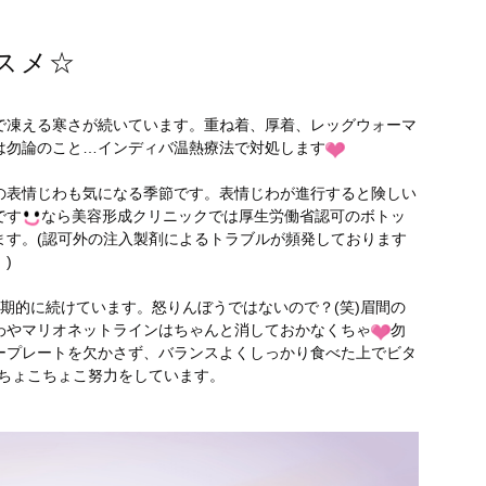
スメ☆
で凍える寒さが続いています。重ね着、厚着、レッグウォーマ
は勿論のこと…インディバ温熱療法で対処します
の表情じわも気になる季節です。表情じわが進行すると険しい
です
なら美容形成クリニックでは厚生労働省認可のボトッ
ます。(認可外の注入製剤によるトラブルが頻発しております
)
期的に続けています。怒りんぼうではないので？(笑)眉間の
わやマリオネットラインはちゃんと消しておかなくちゃ
勿
ープレートを欠かさず、バランスよくしっかり食べた上でビタ
&ちょこちょこ努力をしています。