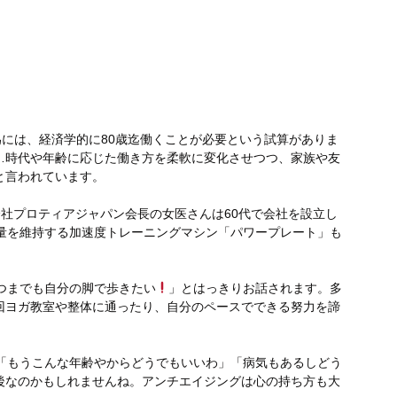
には、経済学的に80歳迄働くことが必要という試算がありま
…時代や年齢に応じた働き方を柔軟に変化させつつ、家族や友
と言われています。
社プロティアジャパン会長の女医さんは60代で会社を設立し
肉量を維持する加速度トレーニングマシン「パワープレート」も
つまでも自分の脚で歩きたい
」とはっきりお話されます。多
回ヨガ教室や整体に通ったり、自分のペースでできる努力を諦
く「もうこんな年齢やからどうでもいいわ」「病気もあるしどう
後なのかもしれませんね。アンチエイジングは心の持ち方も大