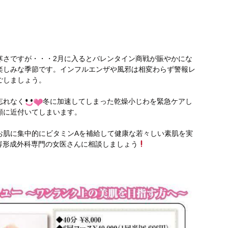
寒さですが・・・2月に入るとバレンタイン商戦が賑やかにな
楽しみな季節です。インフルエンザや風邪は相変わらず警報レ
ごしましょう。
忘れなく
冬に加速してしまった乾燥小じわを緊急ケアし
顔に近付いてしまいます。
お肌に集中的にビタミンAを補給して健康な若々しい素肌を実
容形成外科専門の女医さんに相談しましょう