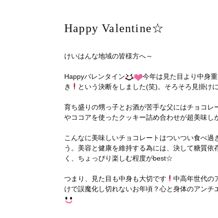
Happy Valentine☆
けいはんな地域の皆様方へ～
Happyバレンタイン
今年は見た目より中身重
き
という決断をしました(笑)。そろそろ見掛け
育ち盛りの甥っ子とお酒が苦手な父にはチョコレ
やココアを使ったクッキー詰め合わせが超美味し
こんなに美味しいチョコレートはついつい食べ過
う。美容と健康を維持する為には、決して糖質依
く、ちょっぴり楽しむ程度がbest☆
つまり、見た目も中身も大切です
中高年世代の
けで誤魔化し切れないお年頃？心と身体のアンチ