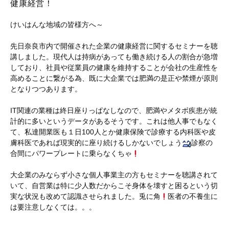
健康経営！
けいはんな地域の皆様方へ～
先日奈良市内で開催された企業の健康経営に関するセミナーを聴
講しました。現代人は持病があっても働き続ける人の割合が急増
しており、社員や従業員の健康を維持することが会社の生産性を
高めることに繋がる為、既に大企業では肥満の是正や禁煙が原則
となりつつあります。
IT関連の業種は終日座りっぱなしなので、肥満やメタボ疾患が統
計的に多いというデータがあるそうです。これは他人事でもなく
て、私達開業医も１日100人とか健康保険で診療する内科医や皮
膚科医であれば現実的に座り続けるしかないでしょう
診察の
合間にパワープレートに乗らなくちゃ
大企業のみならず小さな個人事業主の方もセミナーを聴講されて
いて、自営業は特に少人数だからこそ身体を壊すと困るという切
実な状況も改めて認識させられました。兎に角
医者の不養生に
は要注意しなくては。。。