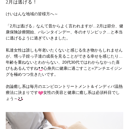
2月は逃げる！
けいはんな地域の皆様方へ～
「2月は逃げる」なんて昔からよく言われますが…2月は節分、健
康保険診療開始、バレンタインデー、冬のオリンピック…と本当
に逃げるように過ぎていきました。
私達女性は誰しも年老いたくないと感じる生き物かもしれません
が、甥っ子姪っ子達の成長を見ることができる幸せを感じたり…
年齢を重ねないとわからない、20代30代ではわからなかった喜
びもあるんですね
心身共に健康に過ごすこと=アンチエイジン
グを極めつつ生きたいです。
勿論癒し系は毎月のエンビロントリートメント＆インディバ温熱
療法に決まりです
女性の美容と健康に癒し系は必須科目でし
ょう～