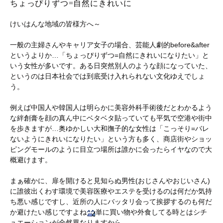
ちょっぴりずつ=自然にきれいに
けいはんな地域の皆様方へ～
一般の主婦さんやキャリア女子の場合、芸能人劇的before&after
というよりか…「ちょっぴりずつ=自然にきれいになりたい」と
いう女性が多いです。ある日突然別人のような顔になっていた、
というのは日本社会では到底受け入れられない文化ゆえでしょ
う。
例えば中国人や韓国人は明らかに美容外科手術後だとわかるよう
な絆創膏を顔の真ん中にベタベタ貼っていても平気で空港や街中
を歩きますが…奥ゆかしい大和撫子的な女性は「こっそり=バレ
ないようにきれいになりたい」という方も多く、商店街やショッ
ピングモールのように目立つ場所は誰かに会ったらイヤなので大
概避けます。
まぁ確かに、扉を開けると見知らぬ男性(おじさんやおじいさん)
に誰彼出くわす環境で美容医療やエステを受けるのは何だか気持
ち悪い感じですし、近所の人にバッタリ会って挨拶するのも何だ
か避けたい感じですよね
単に買い物や外食してる時とはシチ
ュエーションが全然異なりますから。。。