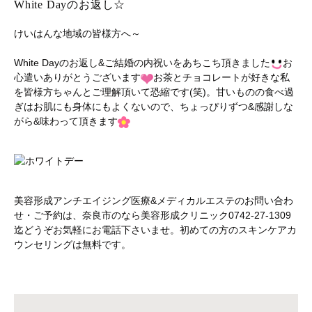
White Dayのお返し☆
けいはんな地域の皆様方へ～
White Dayのお返し&ご結婚の内祝いをあちこち頂きました
お
心遣いありがとうございます
お茶とチョコレートが好きな私
を皆様方ちゃんとご理解頂いて恐縮です(笑)。甘いものの食べ過
ぎはお肌にも身体にもよくないので、ちょっぴりずつ&感謝しな
がら&味わって頂きます
美容形成アンチエイジング医療&メディカルエステのお問い合わ
せ・ご予約は、奈良市のなら美容形成クリニック0742-27-1309
迄どうぞお気軽にお電話下さいませ。初めての方のスキンケアカ
ウンセリングは無料です。