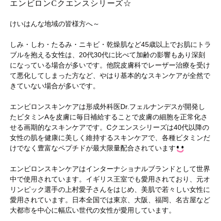
エンビロンCクエンスシリーズ☆
けいはんな地域の皆様方へ～
しみ・しわ・たるみ・ニキビ・乾燥肌など45歳以上でお肌にトラ
ブルを抱える女性は、20代30代に比べて加齢の影響もあり深刻
になっている場合が多いです。他院皮膚科でレーザー治療を受け
て悪化してしまった方など、やはり基本的なスキンケアが全然で
きていない場合が多いです。
エンビロンスキンケアは形成外科医Dr.フェルナンデスが開発し
たビタミンAを皮膚に毎日補給することで皮膚の細胞を正常化さ
せる画期的なスキンケアです。Cクエンスシリーズは40代以降の
女性の肌を健康に美しく維持するスキンケアで、各種ビタミンだ
けでなく豊富なペプチドが最大限量配合されています
エンビロンスキンケアはインターナショナルブランドとして世界
中で使用されています。イギリス王室でも愛用されており、元オ
リンピック選手の上村愛子さんをはじめ、美肌で若々しい女性に
愛用されています。日本全国では東京、大阪、福岡、名古屋など
大都市を中心に幅広い世代の女性が愛用しています。