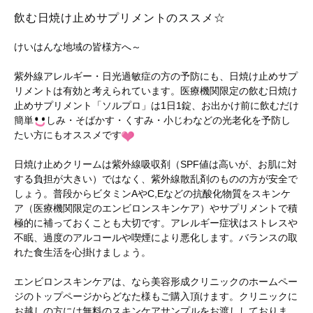
飲む日焼け止めサプリメントのススメ☆
けいはんな地域の皆様方へ～
紫外線アレルギー・日光過敏症の方の予防にも、日焼け止めサプ
リメントは有効と考えられています。医療機関限定の飲む日焼け
止めサプリメント「ソルプロ」は1日1錠、お出かけ前に飲むだけ
簡単
しみ・そばかす・くすみ・小じわなどの光老化を予防し
たい方にもオススメです
日焼け止めクリームは紫外線吸収剤（SPF値は高いが、お肌に対
する負担が大きい）ではなく、紫外線散乱剤のものの方が安全で
しょう。普段からビタミンAやC,Eなどの抗酸化物質をスキンケ
ア（医療機関限定のエンビロンスキンケア）やサプリメントで積
極的に補っておくことも大切です。アレルギー症状はストレスや
不眠、過度のアルコールや喫煙により悪化します。バランスの取
れた食生活を心掛けましょう。
エンビロンスキンケアは、なら美容形成クリニックのホームペー
ジのトップページからどなた様もご購入頂けます。クリニックに
お越しの方には無料のスキンケアサンプルをお渡ししておりま