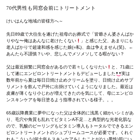
70代男性も同窓会前にトリートメント
けいはんな地域の皆様方へ～
先日89歳で大往生を遂げた祖母のお葬式で「皆爺さん婆さんばか
りやな〜俺はあんなに老けたくない
」と感じた父、あまりにも
老人ばかりで超違和感を感じた娘(=私)、血は争えません(笑)。←
あんたら不謹慎？いや、悲しんでメソメソしてる暇がない？
父は最近頻繁に同窓会があるので若々しくなりたい
と、71歳に
して遂にエンビロントリートメントもデビューしました
実は
数年前から夏は毎日日焼け止めクリームを塗り、日焼け止めサプ
リメントを飲んで戸外に出掛けていくようになりました。最近は
皮膚が薄くなり小じわが増えてきたのを気にして、母にエンビロ
ンスキンケアを毎日塗るよう指導されている様子。。。
65歳以降農業に夢中になった父は全体的に浅黒く細かいシミがあ
り、毛穴や角質も乱れてビタミンA不足…と典型的な光老化肌な
ので、乳酸のピーリングもビタミン導入もトータルでできるエン
ビロントリートメントのシュプリームコースが必要です。くれぐ
れもこういう(何十年もスキンケアをしたことがない男性)肌にい