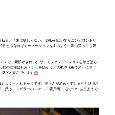
ると「別に欲しくない。I2PL+(光治療)かエンビロントリ
70代ともなればカーネーションを山のように沢山貰っても若
楽チンで、素肌がきれいになってファンデーションを殆ど塗ら
70代の女性はしみ・しわを隠そうと大概厚化粧で余計に老け
に楽だと喜んでいます
最近よく言われるそうです。奥さんが若返ってしまうと旦那さ
に父もエンビラー(エンビロン愛用者)になりつつあるようで