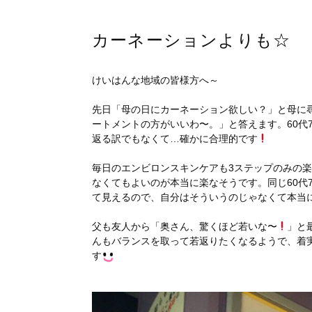
カーネーションよりも☆
けいはんな地域の皆様方へ～
先日「母の日にカーネーション欲しい？」と母に尋ね
ートメントの方がいいわ〜。」と答えます。60代
返る訳でもなくて…確かに合理的です
毎日のエンビロンスキンケアも3ステップのみの
なくてもよいのが本当に楽なそうです。同じ60代
て見えるので、自分はそういうのじゃなくて本当
父も友人から「奥さん、驚くほど若いな〜
」と
んもバランスを取って若返りたくなるようで、着実
す