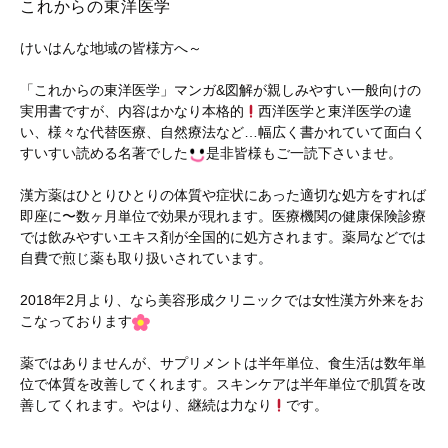
これからの東洋医学
けいはんな地域の皆様方へ～
「これからの東洋医学」マンガ&図解が親しみやすい一般向けの
実用書ですが、内容はかなり本格的
西洋医学と東洋医学の違
い、様々な代替医療、自然療法など…幅広く書かれていて面白く
すいすい読める名著でした
是非皆様もご一読下さいませ。
漢方薬はひとりひとりの体質や症状にあった適切な処方をすれば
即座に〜数ヶ月単位で効果が現れます。医療機関の健康保険診療
では飲みやすいエキス剤が全国的に処方されます。薬局などでは
自費で煎じ薬も取り扱いされています。
2018年2月より、なら美容形成クリニックでは女性漢方外来をお
こなっております
薬ではありませんが、サプリメントは半年単位、食生活は数年単
位で体質を改善してくれます。スキンケアは半年単位で肌質を改
善してくれます。やはり、継続は力なり
です。