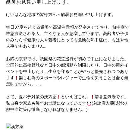
酷暑お見舞い申し上げます。
けいはんな地域の皆様方へ～酷暑お見舞い申し上げます。
毎日37度を超える猛暑で高温注意報が発令させており、熱中症で
救急搬送される人、亡くなる人が急増しています。高齢者や子供
のみならず健康な人や若者にとっても危険な熱中症は、もはや他
人事でもありません。
お隣の京都では、祇園祭の花笠巡行が初めて中止になりました。
全国的に高校野球など日中の部活動を制限したり、日中の屋外イ
ベントを中止したり…生命を守ることがやっと優先されつつあり
ます
楽しむ為のスポーツやレジャーで生命を失うことは全く無
意味ですから。。。
さて、夏バテ対策の漢方薬
といえばこれ、
清暑益気湯です。
私自身や家族も毎年お世話になっています
(勿論漢方薬以外の
熱中症対策は徹底しなければなりません。)