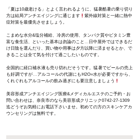
「夏は10歳老ける」とよく言われるように、猛暑酷暑の乗り切り
方は結局アンチエイジングに通じます
紫外線対策と一緒に熱中
症対策を最優先させましょう。
こまめな水分&塩分補給、冷房の使用、タンパク質やビタミン豊
富な食生活、といった基本は勿論のこと…日中屋外ではできるだ
け日陰を選んだり、買い物や用事は夕方以降に済ませるとか、で
きることは全て気を付けて過ごしたいものです。
全国的に経口補水液も売り切れだそうです。猛暑でビールの売上
も好調ですが…アルコールの代謝にもH2O=水が必要ですから、
くれぐれもアルコールの飲み過ぎにも要注意しましょう
美容形成アンチエイジング医療&メディカルエステのご予約・お
問い合わせは、奈良市のなら美容形成クリニック0742-27-1309
迄どうぞお気軽にお電話下さいませ。初めての方のスキンケアカ
ウンセリングは無料です。