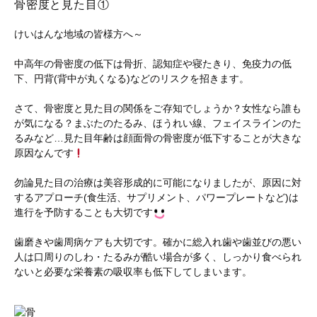
骨密度と見た目①
けいはんな地域の皆様方へ～
中高年の骨密度の低下は骨折、認知症や寝たきり、免疫力の低
下、円背(背中が丸くなる)などのリスクを招きます。
さて、骨密度と見た目の関係をご存知でしょうか？女性なら誰も
が気になる？まぶたのたるみ、ほうれい線、フェイスラインのた
るみなど…見た目年齢は顔面骨の骨密度が低下することが大きな
原因なんです
勿論見た目の治療は美容形成的に可能になりましたが、原因に対
するアプローチ(食生活、サプリメント、パワープレートなど)は
進行を予防することも大切です
歯磨きや歯周病ケアも大切です。確かに総入れ歯や歯並びの悪い
人は口周りのしわ・たるみが酷い場合が多く、しっかり食べられ
ないと必要な栄養素の吸収率も低下してしまいます。