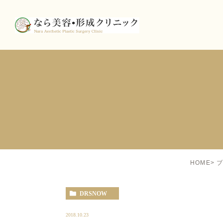
HOME
ブ
DRSNOW
2018.10.23