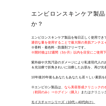
エンビロンスキンケア製品
か？
エンビロンスキンケア製品を毎日正しく使用でき
適切な量を使用することで最大限の美肌アンチエ
※香料・着色料・防腐剤フリーです。
※開封後は12週間（3か月）以内を目安にご使用
紫外線や大気汚染のダメージにより私達現代人の
＆光治療で折角きれいに治療したお肌を、再び光
10年後20年後もあなたもあなたも若々しい素肌
※エンビロン製品は、
なら美容形成クリニックの
（初回のみ）⇒ログイン（購入）
またはクリニッ
モイスチャーシリーズ（10代～40代向け）