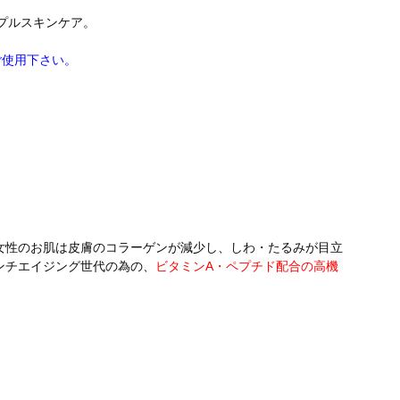
プルスキンケア。
ご使用下さい。
女性のお肌は皮膚のコラーゲンが減少し、しわ・たるみが目立
ンチエイジング世代の為の、
ビタミンA・ペプチド配合の高機