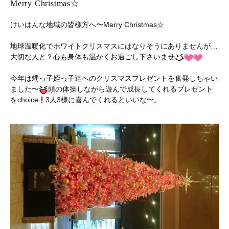
Merry Christmas☆
けいはんな地域の皆様方へ〜Merry Christmas☆
地球温暖化でホワイトクリスマスにはなりそうにありませんが…
大切な人と？心も身体も温かくお過ごし下さいませ
今年は甥っ子姪っ子達へのクリスマスプレゼントを奮発しちゃい
ました〜
頭の体操しながら遊んで成長してくれるプレゼント
をchoice
3人3様に喜んでくれるといいな〜。