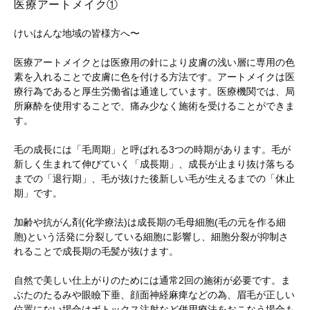
医療アートメイク①
けいはんな地域の皆様方へ〜
医療アートメイクとは医療用の針により皮膚の浅い層に専用の色
素を入れることで皮膚に色を付ける方法です。アートメイクは医
療行為であると厚生労働省は通達しています。医療機関では、局
所麻酔を使用することで、痛み少なく施術を受けることができま
す。
毛の成長には「毛周期」と呼ばれる3つの時期があります。毛が
新しく生まれて伸びていく「成長期」、成長が止まり抜け落ちる
までの「退行期」、毛が抜けた後新しい毛が生えるまでの「休止
期」です。
加齢や抗がん剤(化学療法)は成長期の毛母細胞(毛の元を作る細
胞)という活発に分裂している細胞に影響し、細胞分裂が抑制さ
れることで成長期の毛髪が抜けます。
自然で美しい仕上がりのためには通常2回の施術が必要です。ま
ぶたのたるみや眼瞼下垂、顔面神経麻痺などの為、眉毛が正しい
位置にない場合はボトックス注射など併用療法をおこなう場合も