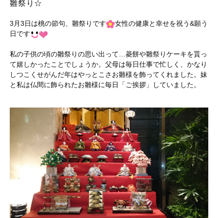
雛祭り☆
3月3日は桃の節句、雛祭りです
女性の健康と幸せを祝う&願う
日です
私の子供の頃の雛祭りの思い出って…菱餅や雛祭りケーキを貰っ
て嬉しかったことでしょうか。父母は毎日仕事で忙しく、かなり
しつこくせがんだ年はやっとこさお雛様を飾ってくれました。妹
と私は仏間に飾られたお雛様に毎日「ご挨拶」していました。