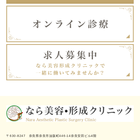
〒630-8247 奈良県奈良市油阪町446-14奈良安田ビル4階