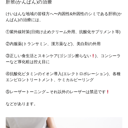
肝班(かんぱん)の治療
けいはんな地域の皆様方へ〜内因性&外因性のシミである肝班(か
んぱん)の治療には、
①紫外線対策(日焼け止めクリーム外用、抗酸化サプリメント等)
②内服薬(トランサミン、漢方薬など)、美白剤の外用
③正しい食生活とスキンケア(ゴシゴシ擦らない
)、コンシーラ
ーなど厚化粧は控え目に
④抗酸化ビタミンのイオン導入(エレクトロポレーション)、各種
エンビロントリートメント、ケミカルピーリング
⑤レーザートーニング←それ以外のレーザーは禁忌です
などがあります。