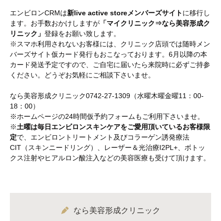
エンビロンCRMは
新live active storeメンバーズサイト
に移行し
ます。お手数おかけしますが
「マイクリニック⇒なら美容形成ク
リニック」
登録をお願い致します。
※スマホ利用されないお客様には、クリニック店頭では随時メン
バーズサイト仮カード発行もおこなっております。6月以降の本
カード発送予定ですので、ご自宅に届いたら来院時に必ずご持参
ください。どうぞお気軽にご相談下さいませ。
なら美容形成クリニック0742-27-1309（水曜木曜金曜11：00-
18：00）
※ホームページの24時間仮予約フォームもご利用下さいませ。
※
土曜は毎日エンビロンスキンケアをご愛用頂いているお客様限
定
で、エンビロントリートメント及びコラーゲン誘発療法
CIT（スキンニードリング）、レーザー＆光治療I2PL+、ボトッ
クス注射やヒアルロン酸注入などの美容医療も受けて頂けます。
なら美容形成クリニック