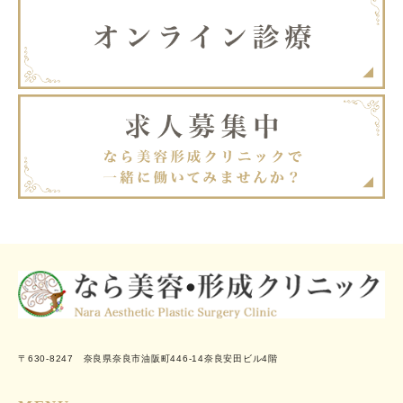
〒630-8247 奈良県奈良市油阪町446-14奈良安田ビル4階